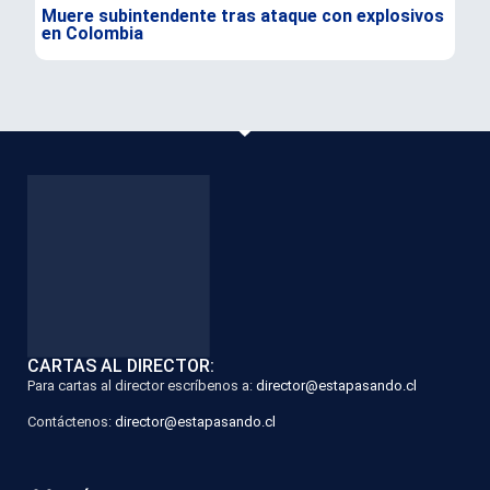
Muere subintendente tras ataque con explosivos
Par
en Colombia
gra
CARTAS AL DIRECTOR:
Para cartas al director escríbenos a:
director@estapasando.cl
Contáctenos:
director@estapasando.cl