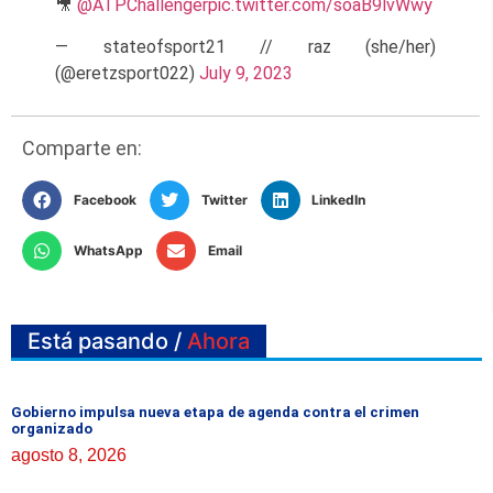
🎥
@ATPChallenger
pic.twitter.com/soaB9lvWwy
— stateofsport21 // raz (she/her)
(@eretzsport022)
July 9, 2023
Comparte en:
Facebook
Twitter
LinkedIn
WhatsApp
Email
Está pasando /
Ahora
Gobierno impulsa nueva etapa de agenda contra el crimen
organizado
agosto 8, 2026