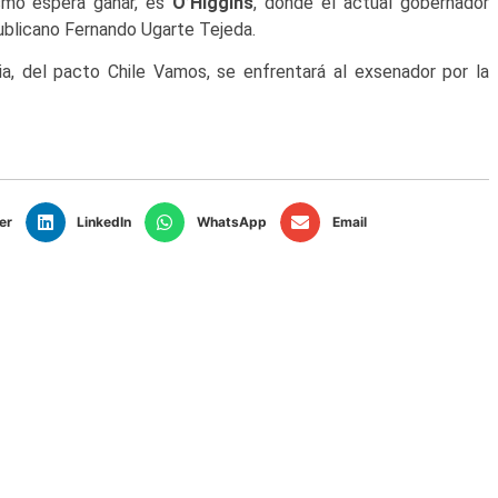
ismo espera ganar, es
O’Higgins
, donde el actual gobernador
ublicano Fernando Ugarte Tejeda.
ia, del pacto Chile Vamos, se enfrentará al exsenador por la
er
LinkedIn
WhatsApp
Email