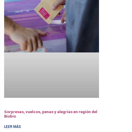
Sorpresas, vuelcos, penas y alegrías en región del
Biobío
LEER MÁS