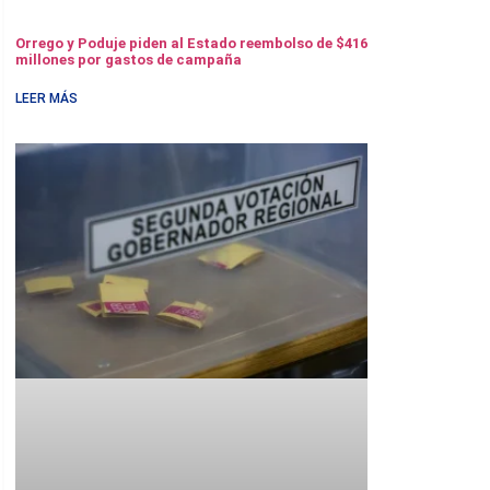
Orrego y Poduje piden al Estado reembolso de $416
millones por gastos de campaña
LEER MÁS