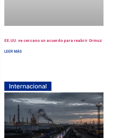
EE.UU. ve cercano un acuerdo para reabrir Ormuz
LEER MÁS
Internacional