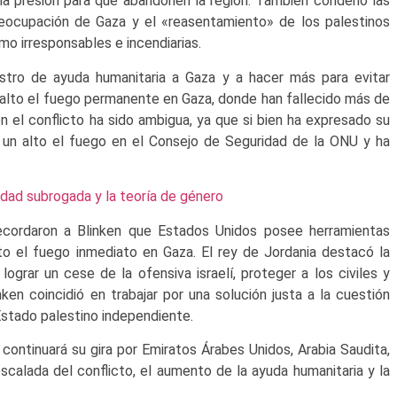
la presión para que abandonen la región. También condenó las
 reocupación de Gaza y el «reasentamiento» de los palestinos
mo irresponsables e incendiarias.
inistro de ayuda humanitaria a Gaza y a hacer más para evitar
n alto el fuego permanente en Gaza, donde han fallecido más de
n el conflicto ha sido ambigua, ya que si bien ha expresado su
a un alto el fuego en el Consejo de Seguridad de la ONU y ha
dad subrogada y la teoría de género
recordaron a Blinken que Estados Unidos posee herramientas
alto el fuego inmediato en Gaza. El rey de Jordania destacó la
ograr un cese de la ofensiva israelí, proteger a los civiles y
nken coincidió en trabajar por una solución justa a la cuestión
Estado palestino independiente.
continuará su gira por Emiratos Árabes Unidos, Arabia Saudita,
escalada del conflicto, el aumento de la ayuda humanitaria y la