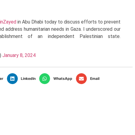
nZayed
in Abu Dhabi today to discuss efforts to prevent
and address humanitarian needs in Gaza. I underscored our
lishment of an independent Palestinian state.
n)
January 8, 2024
er
LinkedIn
WhatsApp
Email