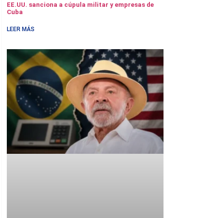
EE.UU. sanciona a cúpula militar y empresas de
Cuba
LEER MÁS