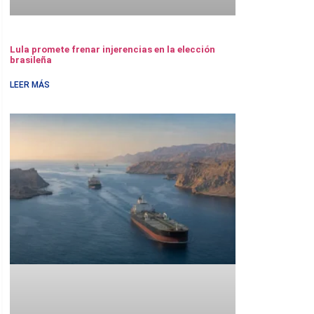
Lula promete frenar injerencias en la elección
brasileña
LEER MÁS