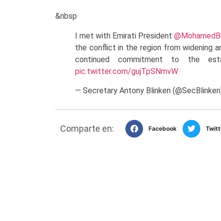
&nbsp
I met with Emirati President
@MohamedBi
the conflict in the region from widening 
continued commitment to the estab
pic.twitter.com/gujTpSNmvW
— Secretary Antony Blinken (@SecBlinke
Comparte en:
Facebook
Twitt