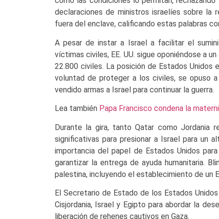
como las condiciones lo permitan, rechazando 
declaraciones de ministros israelíes sobre la
fuera del enclave, calificando estas palabras co
A pesar de instar a Israel a facilitar el sum
víctimas civiles, EE. UU. sigue oponiéndose a u
22.800 civiles. La posición de Estados Unidos e
voluntad de proteger a los civiles, se opuso 
vendido armas a Israel para continuar la guerra.
Lea también
Papa Francisco condena la materni
Durante la gira, tanto Qatar como Jordania 
significativas para presionar a Israel para un 
importancia del papel de Estados Unidos para l
garantizar la entrega de ayuda humanitaria. Bli
palestina, incluyendo el establecimiento de un 
El Secretario de Estado de los Estados Unidos 
Cisjordania, Israel y Egipto para abordar la des
liberación de rehenes cautivos en Gaza.