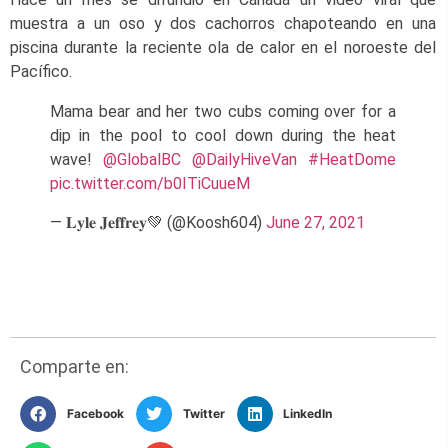
muestra a un oso y dos cachorros chapoteando en una
piscina durante la reciente ola de calor en el noroeste del
Pacífico.
Mama bear and her two cubs coming over for a
dip in the pool to cool down during the heat
wave!
@GlobalBC
@DailyHiveVan
#HeatDome
pic.twitter.com/b0ITiCuueM
— 𝐋𝐲𝐥𝐞 𝐉𝐞𝐟𝐟𝐫𝐞𝐲💚 (@Koosh604)
June 27, 2021
Comparte en:
Facebook
Twitter
LinkedIn