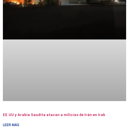
EE.UU y Arabia Saudita atacan a milicias de Irán en Irak
LEER MÁS