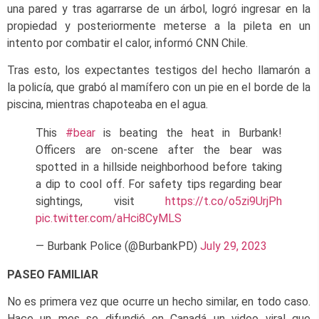
una pared y tras agarrarse de un árbol, logró ingresar en la
propiedad y posteriormente meterse a la pileta en un
intento por combatir el calor, informó CNN Chile.
Tras esto, los expectantes testigos del hecho llamarón a
la policía, que grabó al mamífero con un pie en el borde de la
piscina, mientras chapoteaba en el agua.
This
#bear
is beating the heat in Burbank!
Officers are on-scene after the bear was
spotted in a hillside neighborhood before taking
a dip to cool off. For safety tips regarding bear
sightings, visit
https://t.co/o5zi9UrjPh
pic.twitter.com/aHci8CyMLS
— Burbank Police (@BurbankPD)
July 29, 2023
PASEO FAMILIAR
No es primera vez que ocurre un hecho similar, en todo caso.
Hace un mes se difundió en Canadá un video viral que