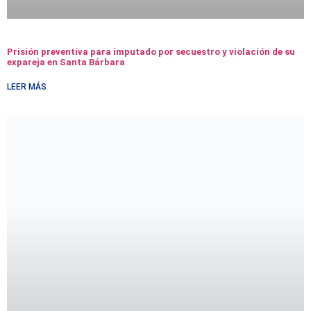
Prisión preventiva para imputado por secuestro y violación de su
expareja en Santa Bárbara
LEER MÁS