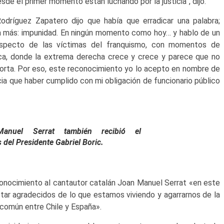
sde el primer momento están luchando por la justicia”, dijo.
odríguez Zapatero dijo que había que erradicar una palabra;
tra más: impunidad. En ningún momento como hoy… y hablo de un
especto de las víctimas del franquismo, con momentos de
ca, donde la extrema derecha crece y crece y parece que no
rta. Por eso, este reconocimiento yo lo acepto en nombre de
ia que haber cumplido con mi obligación de funcionario público
anuel Serrat también recibió el
del Presidente Gabriel Boric.
conocimiento al cantautor catalán Joan Manuel Serrat «en este
tar agradecidos de lo que estamos viviendo y agarrarnos de la
común entre Chile y España».