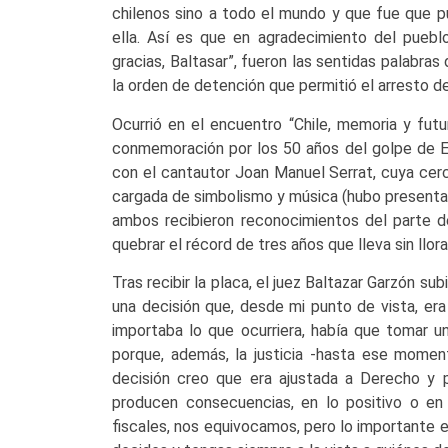
chilenos sino a todo el mundo y que fue que pu
ella. Así es que en agradecimiento del pueblo
gracias, Baltasar”, fueron las sentidas palabras
la orden de detención que permitió el arresto 
Ocurrió en el encuentro “Chile, memoria y fut
conmemoración por los 50 años del golpe de Est
con el cantautor Joan Manuel Serrat, cuya cer
cargada de simbolismo y música (hubo presentac
ambos recibieron reconocimientos del parte d
quebrar el récord de tres años que lleva sin llora
Tras recibir la placa, el juez Baltazar Garzón su
una decisión que, desde mi punto de vista, er
importaba lo que ocurriera, había que tomar u
porque, además, la justicia -hasta ese momen
decisión creo que era ajustada a Derecho y p
producen consecuencias, en lo positivo o en l
fiscales, nos equivocamos, pero lo importante