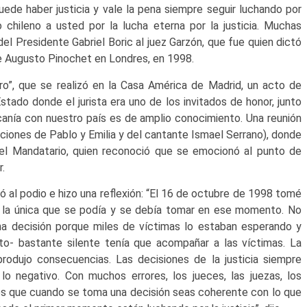
ede haber justicia y vale la pena siempre seguir luchando por
 chileno a usted por la lucha eterna por la justicia. Muchas
 del Presidente Gabriel Boric al juez Garzón, que fue quien dictó
de Augusto Pinochet en Londres, en 1998.
uro”, que se realizó en la Casa América de Madrid, un acto de
ado donde el jurista era uno de los invitados de honor, junto
canía con nuestro país es de amplio conocimiento. Una reunión
iones de Pablo y Emilia y del cantante Ismael Serrano), donde
el Mandatario, quien reconoció que se emocionó al punto de
r.
bió al podio e hizo una reflexión: “El 16 de octubre de 1998 tomé
a la única que se podía y se debía tomar en ese momento. No
na decisión porque miles de víctimas lo estaban esperando y
to- bastante silente tenía que acompañar a las víctimas. La
rodujo consecuencias. Las decisiones de la justicia siempre
o negativo. Con muchos errores, los jueces, las juezas, los
 es que cuando se toma una decisión seas coherente con lo que