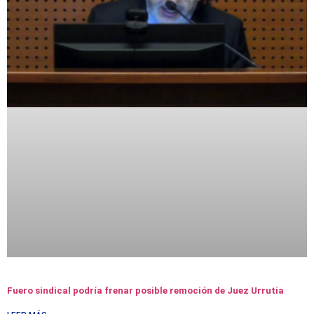
Fuero sindical podría frenar posible remoción de Juez Urrutia