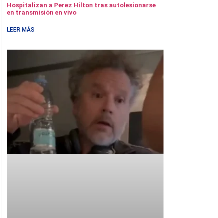
Hospitalizan a Perez Hilton tras autolesionarse
en transmisión en vivo
LEER MÁS