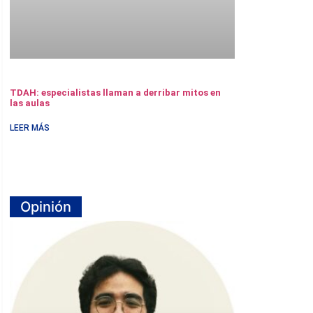
TDAH: especialistas llaman a derribar mitos en
las aulas
LEER MÁS
Opinión