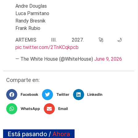
Andre Douglas
Luca Parmitano
Randy Bresnik
Frank Rubio
ARTEMIS III. 2027. 🚀🌙
pic.twitter.com/2TnKCqkpcb
— The White House (@WhiteHouse)
June 9, 2026
Comparte en:
Facebook
Twitter
LinkedIn
WhatsApp
Email
Está pasando /
Ahora