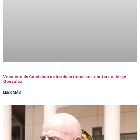
Vocalista de Candelabro aborda críticas por «imitar» a Jorge
González
LEER MÁS