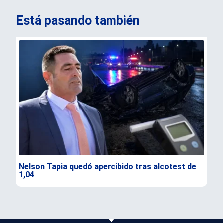
Está pasando también
Nelson Tapia quedó apercibido tras alcotest de
Sen
1,04
seg