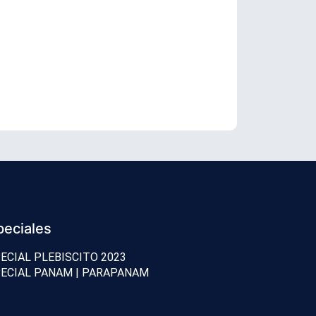
Senador Vial
peciales
ECIAL PLEBISCITO 2023
ECIAL PANAM | PARAPANAM