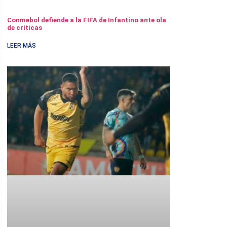
Conmebol defiende a la FIFA de Infantino ante ola
de críticas
LEER MÁS