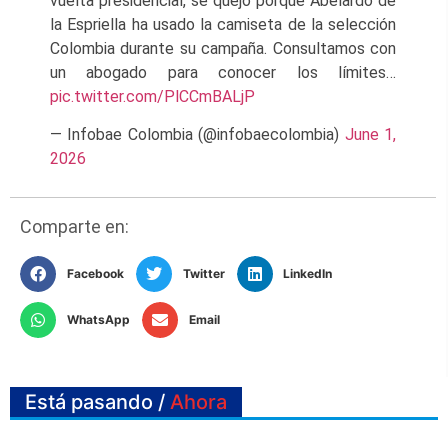
vuelta presidencial, se quejó porque Abelardo de
la Espriella ha usado la camiseta de la selección
Colombia durante su campaña. Consultamos con
un abogado para conocer los límites…
pic.twitter.com/PlCCmBALjP
— Infobae Colombia (@infobaecolombia)
June 1,
2026
Comparte en:
Facebook
Twitter
LinkedIn
WhatsApp
Email
Está pasando /
Ahora