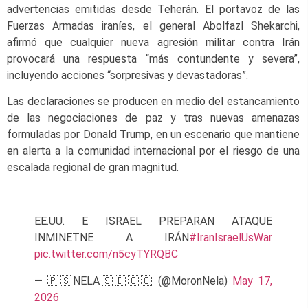
advertencias emitidas desde Teherán. El portavoz de las
Fuerzas Armadas iraníes, el general Abolfazl Shekarchi,
afirmó que cualquier nueva agresión militar contra Irán
provocará una respuesta “más contundente y severa”,
incluyendo acciones “sorpresivas y devastadoras”.
Las declaraciones se producen en medio del estancamiento
de las negociaciones de paz y tras nuevas amenazas
formuladas por Donald Trump, en un escenario que mantiene
en alerta a la comunidad internacional por el riesgo de una
escalada regional de gran magnitud.
EE.UU. E ISRAEL PREPARAN ATAQUE
INMINETNE A IRÁN
#IranIsraelUsWar
pic.twitter.com/n5cyTYRQBC
— 🇵🇸NELA🇸🇩🇨🇴 (@MoronNela)
May 17,
2026