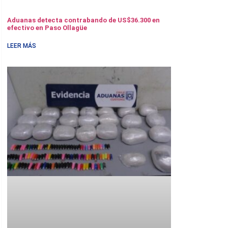
Aduanas detecta contrabando de US$36.300 en
efectivo en Paso Ollagüe
LEER MÁS