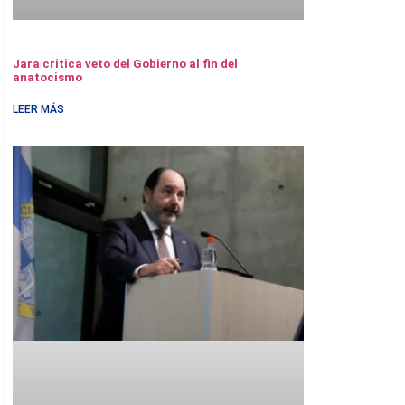
Jara critica veto del Gobierno al fin del
anatocismo
LEER MÁS