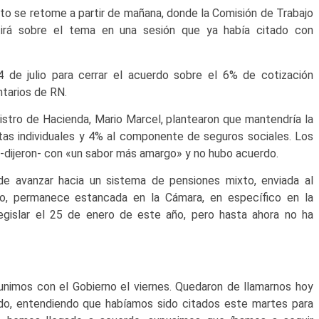
cto se retome a partir de mañana, donde la Comisión de Trabajo
tirá sobre el tema en una sesión que ya había citado con
de julio para cerrar el acuerdo sobre el 6% de cotización
ntarios de RN.
nistro de Hacienda, Mario Marcel, plantearon que mantendría la
ntas individuales y 4% al componente de seguros sociales. Los
 -dijeron- con «un sabor más amargo» y no hubo acuerdo.
de avanzar hacia un sistema de pensiones mixto, enviada al
do, permanece estancada en la Cámara, en específico en la
egislar el 25 de enero de este año, pero hasta ahora no ha
eunimos con el Gobierno el viernes. Quedaron de llamarnos hoy
do, entendiendo que habíamos sido citados este martes para