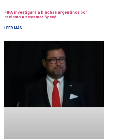
FIFA investigará a hinchas argentinos por
racismo a streamer Speed
LEER MÁS