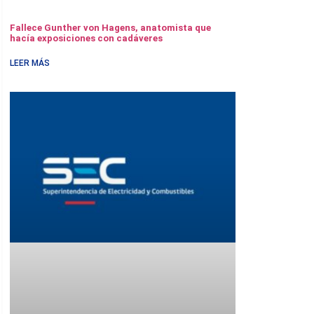
Fallece Gunther von Hagens, anatomista que
hacía exposiciones con cadáveres
LEER MÁS