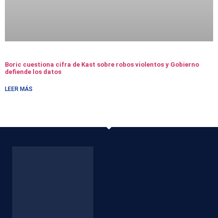
Boric cuestiona cifra de Kast sobre robos violentos y Gobierno
defiende los datos
LEER MÁS