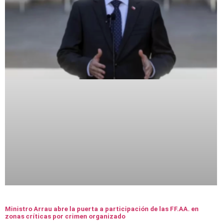
Ministro Arrau abre la puerta a participación de las FF.AA. en
zonas críticas por crimen organizado