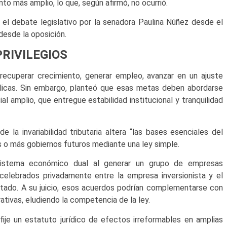
to más amplio, lo que, según afirmó, no ocurrió.
n el debate legislativo por la senadora Paulina Núñez desde el
desde la oposición.
PRIVILEGIOS
recuperar crecimiento, generar empleo, avanzar en un ajuste
públicas. Sin embargo, planteó que esas metas deben abordarse
l amplio, que entregue estabilidad institucional y tranquilidad
e la invariabilidad tributaria altera “las bases esenciales del
s o más gobiernos futuros mediante una ley simple.
 sistema económico dual al generar un grupo de empresas
 celebrados privadamente entre la empresa inversionista y el
stado. A su juicio, esos acuerdos podrían complementarse con
ativas, eludiendo la competencia de la ley.
ije un estatuto jurídico de efectos irreformables en amplias