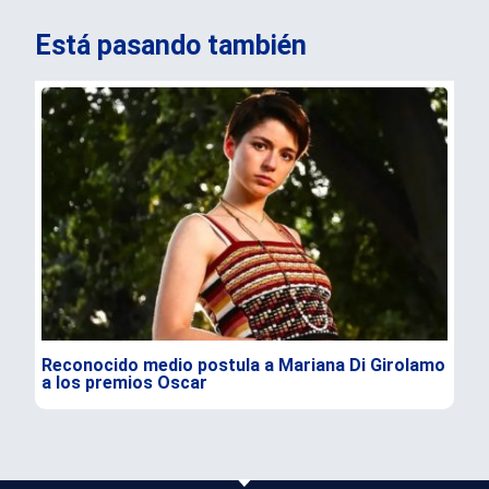
Está pasando también
Reconocido medio postula a Mariana Di Girolamo
Bor
a los premios Oscar
vio