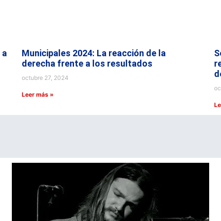
 a
Municipales 2024: La reacción de la
S
derecha frente a los resultados
r
d
octubre 27, 2024
oc
Leer más »
Le