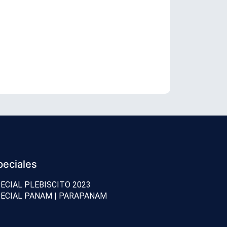
Senador Vial
peciales
ECIAL PLEBISCITO 2023
ECIAL PANAM | PARAPANAM