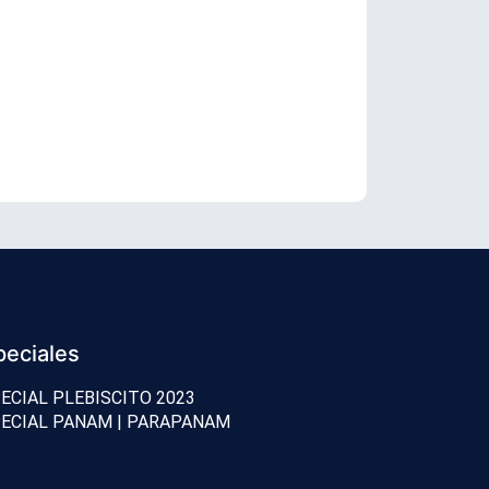
TC revisará 
peciales
ECIAL PLEBISCITO 2023
ECIAL PANAM | PARAPANAM