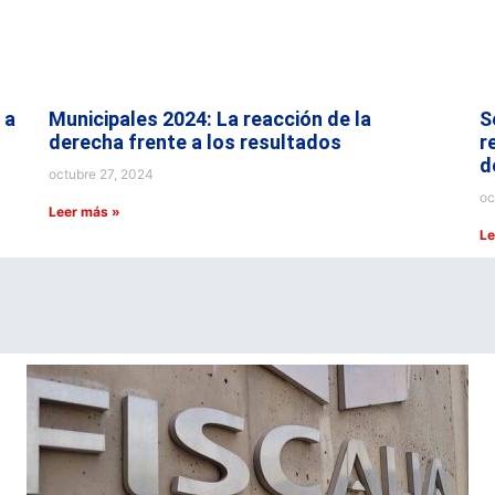
 a
Municipales 2024: La reacción de la
S
derecha frente a los resultados
r
d
octubre 27, 2024
oc
Leer más »
Le