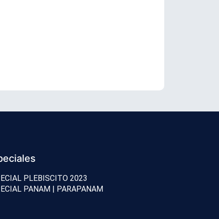
¿Por qué se 
peciales
ECIAL PLEBISCITO 2023
ECIAL PANAM | PARAPANAM