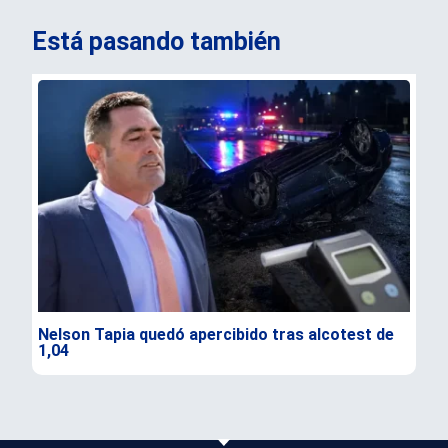
Está pasando también
Nelson Tapia quedó apercibido tras alcotest de
Sen
1,04
seg