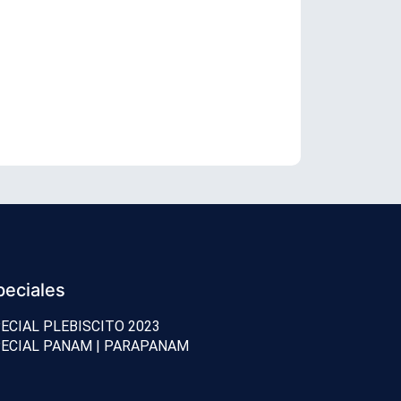
TC revisará 
peciales
ECIAL PLEBISCITO 2023
ECIAL PANAM | PARAPANAM