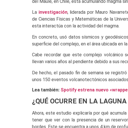
del Maule, en Chile, está acumulando magma sin
La
investigación
, liderada por Mauro Navarre
de Ciencias Físicas y Matemáticas de la Univers
esta interactúa con la actividad del magma.
En concreto, usó datos sísmicos y geodésicos
superficie del complejo, en el área ubicada en la
Cabe recordar que este complejo volcánico se 
llevan varios años al pendiente debido a sus re
De hecho, el pasado fin de semana se registró
unos 150 eventos volcanotectónicos asociados a
Lea también:
Spotify estrena nuevo «wrappe
¿QUÉ OCURRE EN LA LAGUNA
Ahora, este estudio explicaría por qué acumul
tener que ver con la presencia de un reservo
bordes. Este se encuentra a unos 4 km de profu