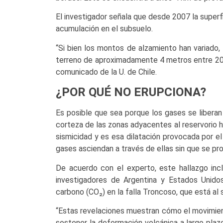
El investigador señala que desde 2007 la superfi
acumulación en el subsuelo.
“Si bien los montos de alzamiento han variado
terreno de aproximadamente 4 metros entre 201
comunicado de la U. de Chile.
¿POR QUÉ NO ERUPCIONA?
Es posible que sea porque los gases se liberan 
corteza de las zonas adyacentes al reservorio 
sismicidad y es esa dilatación provocada por el 
gases asciendan a través de ellas sin que se pr
De acuerdo con el experto, este hallazgo inc
investigadores de Argentina y Estados Unido
carbono (CO₂) en la falla Troncoso, que está a
“Estas revelaciones muestran cómo el movimient
sostener la deformación volcánica a largo plazo,