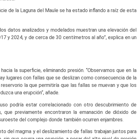
cie de la Laguna del Maule se ha estado inflando a raíz de esta
, los datos analizados y modelados muestran una elevación del
7 y 2024, y de cerca de 30 centímetros al año”, explica en un
hacia la superficie, eliminando presión. “Observamos que en la
hay lugares con fallas que se deslizan como consecuencia de la
reservorio la que permitiría que las fallas se muevan y que los
oduzca una erupción“, añade.
luso podría estar correlacionado con otro descubrimiento de
s, que previamente encontraron la emanación de dióxido de
l suroeste del complejo donde también ocurren enjambres.
o del magma y el deslizamiento de fallas trabajan juntos para
 sin que ocurra una erupción, a pesar del alto nivel de presión