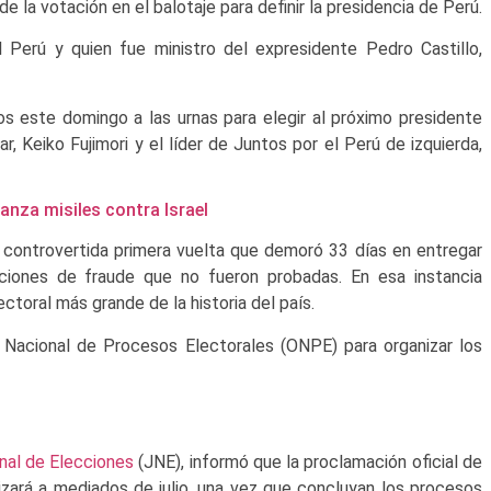
e la votación en el balotaje para definir la presidencia de Perú.
Perú y quien fue ministro del expresidente Pedro Castillo,
 este domingo a las urnas para elegir al próximo presidente
, Keiko Fujimori y el líder de Juntos por el Perú de izquierda,
lanza misiles contra Israel
a controvertida primera vuelta que demoró 33 días en entregar
aciones de fraude que no fueron probadas. En esa instancia
ctoral más grande de la historia del país.
a Nacional de Procesos Electorales (ONPE) para organizar los
nal de Elecciones
(JNE), informó que la proclamación oficial de
lizará a mediados de julio, una vez que concluyan los procesos