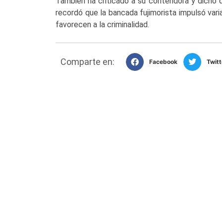
También ha criticado a su contendora y dicho q
recordó que la bancada fujimorista impulsó varias
favorecen a la criminalidad.
Comparte en:
Facebook
Twitt