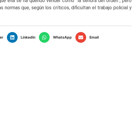
ue ella se ha querido vender como “la señora del orden”, pero
 normas que, según los críticos, dificultan el trabajo policial y
er
LinkedIn
WhatsApp
Email