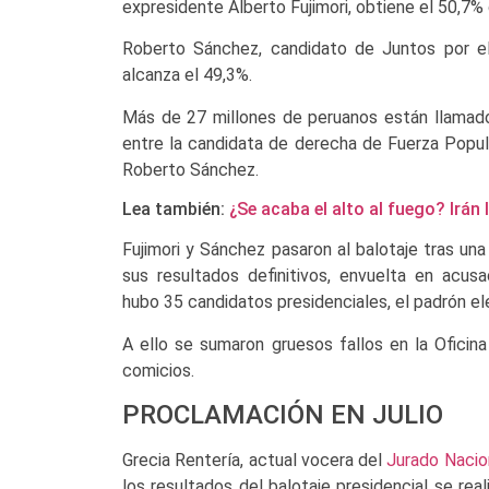
expresidente Alberto Fujimori, obtiene el 50,7% d
Roberto Sánchez, candidato de Juntos por el 
alcanza el 49,3%.
Más de 27 millones de peruanos están llamados
entre la candidata de derecha de Fuerza Popular
Roberto Sánchez.
Lea también:
¿Se acaba el alto al fuego? Irán 
Fujimori y Sánchez pasaron al balotaje tras un
sus resultados definitivos, envuelta en acus
hubo 35 candidatos presidenciales, el padrón ele
A ello se sumaron gruesos fallos en la Oficin
comicios.
PROCLAMACIÓN EN JULIO
Grecia Rentería, actual vocera del
Jurado Nacio
los resultados del balotaje presidencial se rea