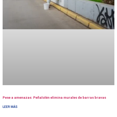
Pese a amenazas: Peñalolén elimina murales de barras bravas
LEER MÁS