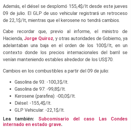
Además, el diésel se desplomó 155,4$/lt desde este jueves
09 de julio. El GLP de uso vehicular registrará un retroceso
de 22,1$/lt, mientras que el kerosene no tendrá cambios.
Cabe recordar que, previo al informe, el ministro de
Hacienda,
Jorge Quiroz
, y otras autoridades de Gobierno, ya
adelantaban una baja en el orden de los 100$/lt, en un
contexto donde los precios internacionales del barril se
venían manteniendo estables alrededor de los US$70.
Cambios en los combustibles a partir del 09 de julio:
Gasolina de 93: -100,3$/lt.
Gasolina de 97: -99,8$/lt.
Kerosene (parafina): -00,0$/lt.
Diésel: -155,4$/lt.
GLP Vehicular: -22,1$/lt.
Lea también:
Subcomisario del caso Las Condes
internado en estado grave
.