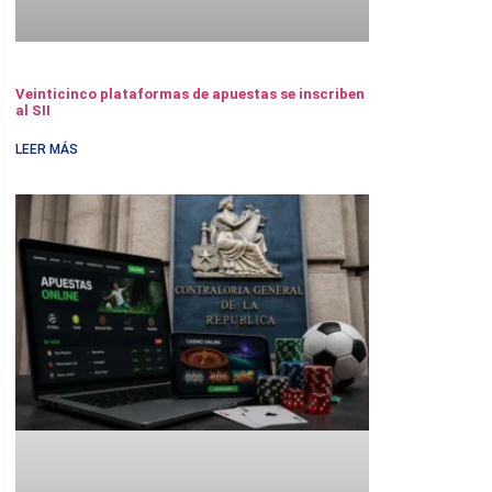
Veinticinco plataformas de apuestas se inscriben
al SII
LEER MÁS