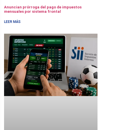
Anuncian prórroga del pago de impuestos
mensuales por sistema frontal
LEER MÁS