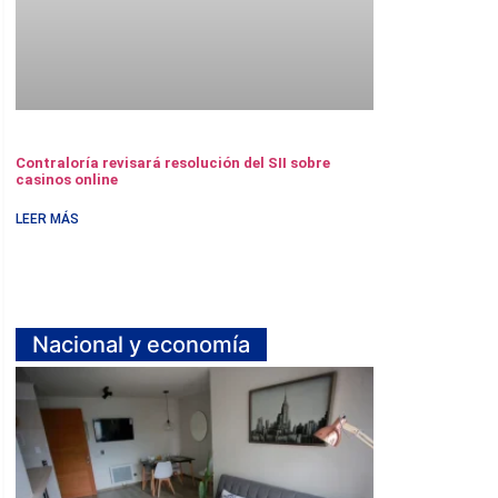
Contraloría revisará resolución del SII sobre
casinos online
LEER MÁS
Nacional y economía