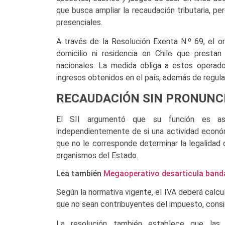
que busca ampliar la recaudación tributaria, pe
presenciales.
A través de la Resolución Exenta N.º 69, el o
domicilio ni residencia en Chile que prestan
nacionales. La medida obliga a estos operado
ingresos obtenidos en el país, además de regular
RECAUDACIÓN SIN PRONUNCI
El SII argumentó que su función es aseg
independientemente de si una actividad económi
que no le corresponde determinar la legalidad
organismos del Estado.
Lea también
Megaoperativo desarticula band
Según la normativa vigente, el IVA deberá calcul
que no sean contribuyentes del impuesto, consid
La resolución también establece que las 