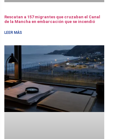
Rescatan a 157 migrantes que cruzaban el Canal
de la Mancha en embarcación que se incendió
LEER MÁS