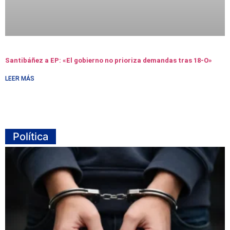
Santibáñez a EP: «El gobierno no prioriza demandas tras 18-O»
LEER MÁS
Política