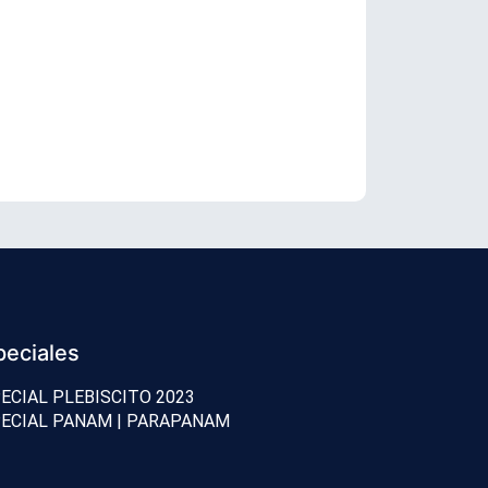
Rusia y Ucra
peciales
ECIAL PLEBISCITO 2023
ECIAL PANAM | PARAPANAM