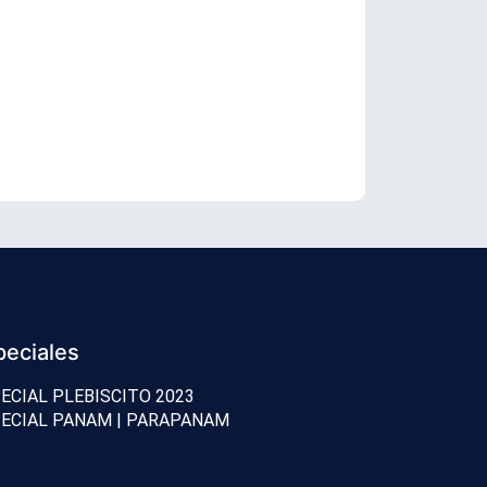
Cáncer de Bi
peciales
ECIAL PLEBISCITO 2023
ECIAL PANAM | PARAPANAM