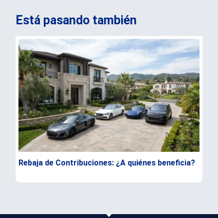
Está pasando también
Rebaja de Contribuciones: ¿A quiénes beneficia?
Con
ocu