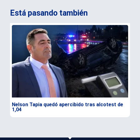
Está pasando también
Nelson Tapia quedó apercibido tras alcotest de
Sen
1,04
seg