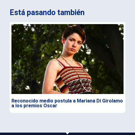
Está pasando también
Reconocido medio postula a Mariana Di Girolamo
Bor
a los premios Oscar
vio