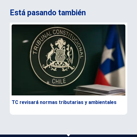
Está pasando también
TC revisará normas tributarias y ambientales
Chi
con