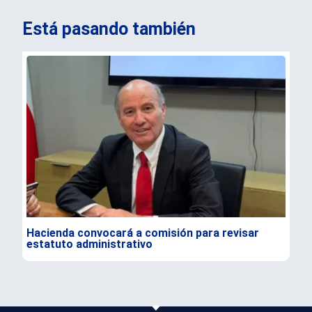
Está pasando también
Hacienda convocará a comisión para revisar
Ale
estatuto administrativo
e i