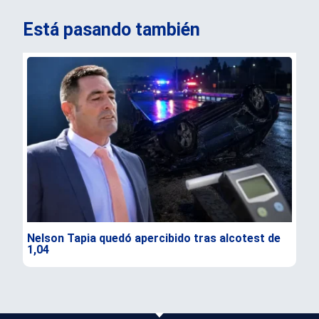
Está pasando también
Nelson Tapia quedó apercibido tras alcotest de
Sen
1,04
seg