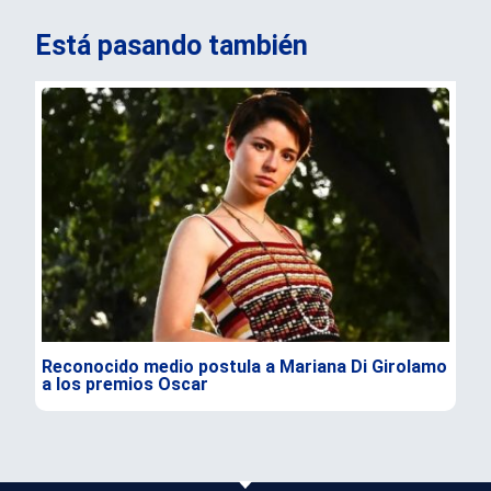
Está pasando también
Reconocido medio postula a Mariana Di Girolamo
Bor
a los premios Oscar
vio