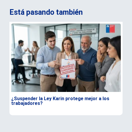
Está pasando también
¿Suspender la Ley Karin protege mejor a los
Kas
trabajadores?
y a
mér