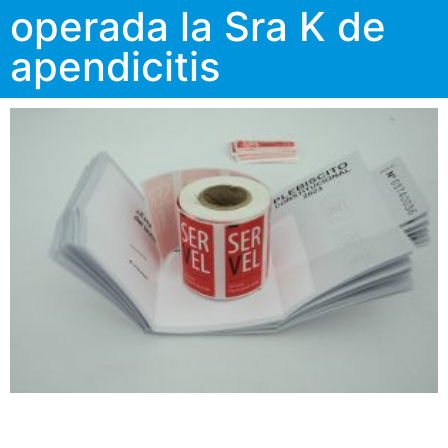
operada la Sra K de
apendicitis