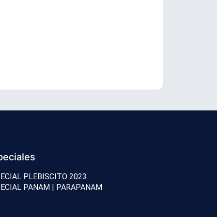
TC revisará 
peciales
ECIAL PLEBISCITO 2023
ECIAL PANAM | PARAPANAM