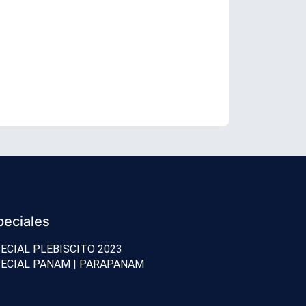
TC revisará 
peciales
ECIAL PLEBISCITO 2023
ECIAL PANAM | PARAPANAM