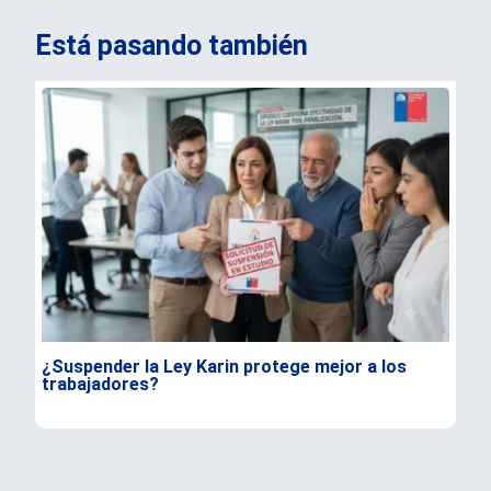
Está pasando también
¿Suspender la Ley Karin protege mejor a los
Kas
trabajadores?
y a
mér